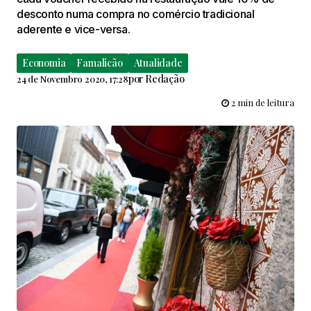
desconto numa compra no comércio tradicional
aderente e vice-versa.
Economia
Famalicão
Atualidade
por
Redação
24 de Novembro 2020, 17:28
2 min de leitura