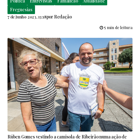
Política
Entrevistas
Famalicão
Atualidade
Freguesias
por
Redação
7 de Junho 2023, 13:18
5 min de leitura
Rúben Gomes vestindo a camisola de Ribeirão numa ação de