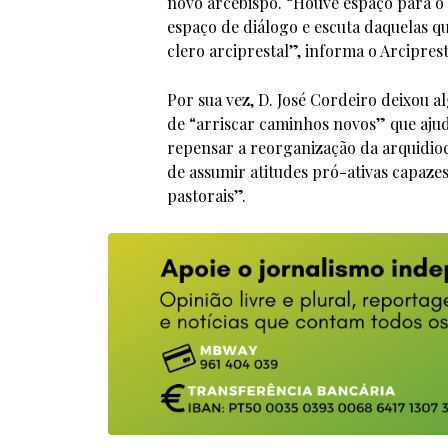
novo arcebispo. “Houve espaço para o 
espaço de diálogo e escuta daquelas q
clero arciprestal”, informa o Arcipre
Por sua vez, D. José Cordeiro deixou a
de “arriscar caminhos novos” que ajud
repensar a reorganização da arquidioce
de assumir atitudes pró-ativas capazes
pastorais”.