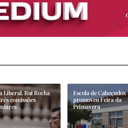
va Liberal. Rui Rocha
Escola de Cabeçudos
três comissões
promoveu Feira da
ntares
Primavera