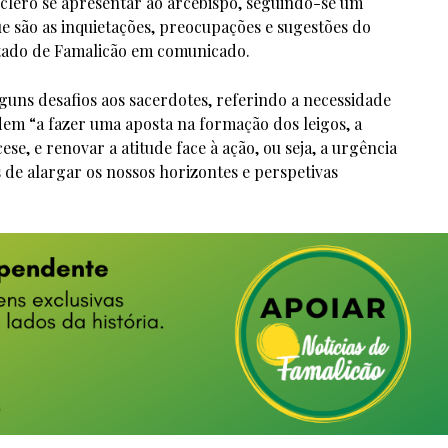
clero se apresentar ao arcebispo, seguindo-se um
ue são as inquietações, preocupações e sugestões do
stado de Famalicão em comunicado.
lguns desafios aos sacerdotes, referindo a necessidade
em “a fazer uma aposta na formação dos leigos, a
se, e renovar a atitude face à ação, ou seja, a urgência
 de alargar os nossos horizontes e perspetivas