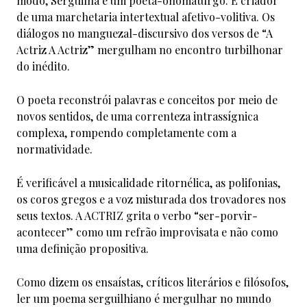
modo, Serguilha é um poeta-onomaturgo. É criador
de uma marchetaria intertextual afetivo-volitiva. Os
diálogos no manguezal-discursivo dos versos de “A
Actriz A Actriz” mergulham no encontro turbilhonar
do inédito.
O poeta reconstrói palavras e conceitos por meio de
novos sentidos, de uma correnteza intrassígnica
complexa, rompendo completamente com a
normatividade.
É verificável a musicalidade ritornélica, as polifonias,
os coros gregos e a voz misturada dos trovadores nos
seus textos. A ACTRIZ grita o verbo “ser-porvir-
acontecer” como um refrão improvisata e não como
uma definição propositiva.
Como dizem os ensaístas, críticos literários e filósofos,
ler um poema serguilhiano é mergulhar no mundo