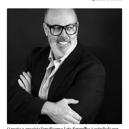
O poeta e ensaísta famalicense Luís Serguilha é estudado por