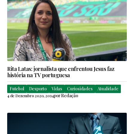
Rita Latas: jornalista que enfrentou Jesus faz
história na TV portuguesa
Futebol
Desporto
Vidas
Curiosidades
Atualidade
por
Redação
4 de Dezembro 2020, 20:14