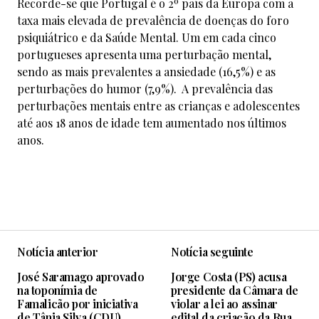
Recorde-se que Portugal é o 2º país da Europa com a
taxa mais elevada de prevalência de doenças do foro
psiquiátrico e da Saúde Mental. Um em cada cinco
portugueses apresenta uma perturbação mental,
sendo as mais prevalentes a ansiedade (16,5%) e as
perturbações do humor (7,9%). A prevalência das
perturbações mentais entre as crianças e adolescentes
até aos 18 anos de idade tem aumentado nos últimos
anos.
Notícia anterior
Notícia seguinte
José Saramago aprovado
Jorge Costa (PS) acusa
na toponímia de
presidente da Câmara de
Famalicão por iniciativa
violar a lei ao assinar
de Tânia Silva (CDU)
edital da criação da Rua