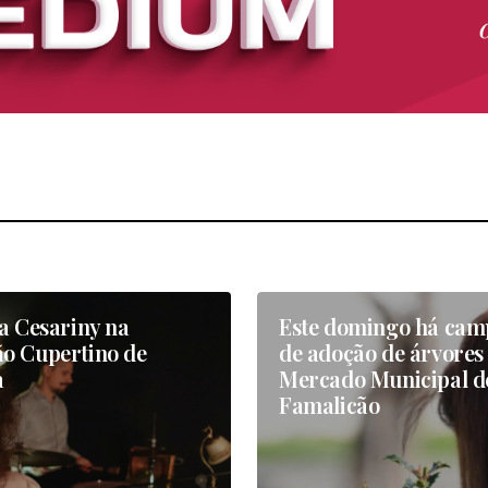
a Cesariny na
Este domingo há ca
o Cupertino de
de adoção de árvores
a
Mercado Municipal d
Famalicão