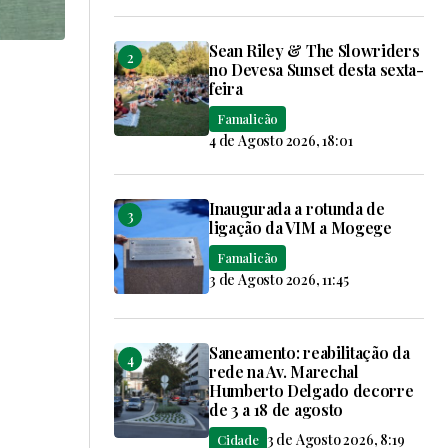
Sean Riley & The Slowriders
no Devesa Sunset desta sexta-
feira
Famalicão
4 de Agosto 2026, 18:01
Inaugurada a rotunda de
ligação da VIM a Mogege
Famalicão
3 de Agosto 2026, 11:45
Saneamento: reabilitação da
rede na Av. Marechal
Humberto Delgado decorre
de 3 a 18 de agosto
3 de Agosto 2026, 8:19
Cidade