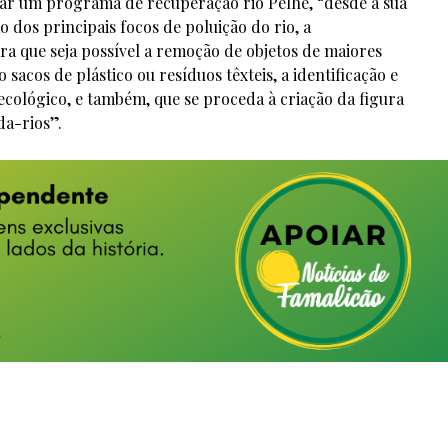
iar um programa de recuperação rio Pelhe, “desde a sua
o dos principais focos de poluição do rio, a
ra que seja possível a remoção de objetos de maiores
acos de plástico ou resíduos têxteis, a identificação e
ecológico, e também, que se proceda à criação da figura
da-rios”.