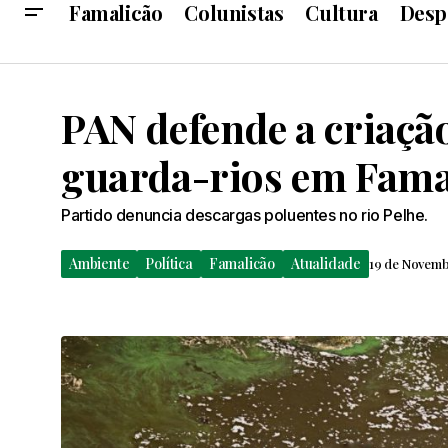
Famalicão
Colunistas
Cultura
Desp
PAN defende a criação
guarda-rios em Fama
Partido denuncia descargas poluentes no rio Pelhe.
Ambiente
Política
Famalicão
Atualidade
19 de Novemb