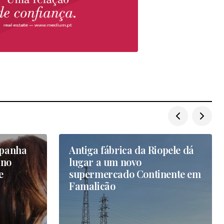
mpanha
Antiga fábrica da Riopele dá
 no
lugar a um novo
e
supermercado Continente em
Famalicão