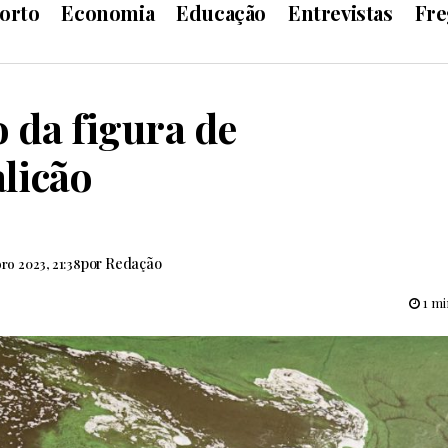
orto
Economia
Educação
Entrevistas
Fre
 da figura de
licão
por
Redação
ro 2023, 21:38
1 mi