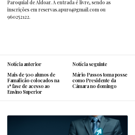
Paroquial de Aldoar. A entrada é livre, sendo as
inscrições em
reservas.apuro@gmail.com
ou
960252122.
Notícia anterior
Notícia seguinte
Mais de 500 alunos de
Mário Passos toma posse
Famalicão colocados na
como Presidente da
1ª fase de acesso ao
Câmara no domingo
Ensino Superior