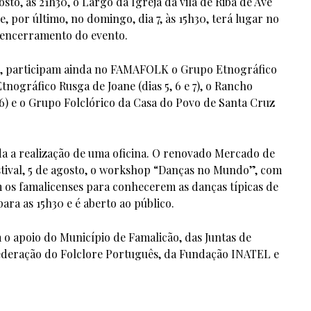
sto, às 21h30, o Largo da Igreja da vila de Riba de Ave
 por último, no domingo, dia 7, às 15h30, terá lugar no
e encerramento do evento.
is, participam ainda no FAMAFOLK o Grupo Etnográfico
tnográfico Rusga de Joane (dias 5, 6 e 7), o Rancho
 6) e o Grupo Folclórico da Casa do Povo de Santa Cruz
a realização de uma oficina. O renovado Mercado de
stival, 5 de agosto, o workshop “Danças no Mundo”, com
 os famalicenses para conhecerem as danças típicas de
ra as 15h30 e é aberto ao público.
 o apoio do Município de Famalicão, das Juntas de
Federação do Folclore Português, da Fundação INATEL e