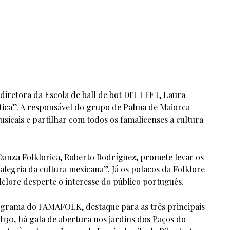
iretora da Escola de ball de bot DIT I FET, Laura
stica”. A responsável do grupo de Palma de Maiorca
sicais e partilhar com todos os famalicenses a cultura
nza Folklorica, Roberto Rodríguez, promete levar os
legria da cultura mexicana”. Já os polacos da Folklore
clore desperte o interesse do público português.
ograma do FAMAFOLK, destaque para as três principais
21h30, há gala de abertura nos jardins dos Paços do