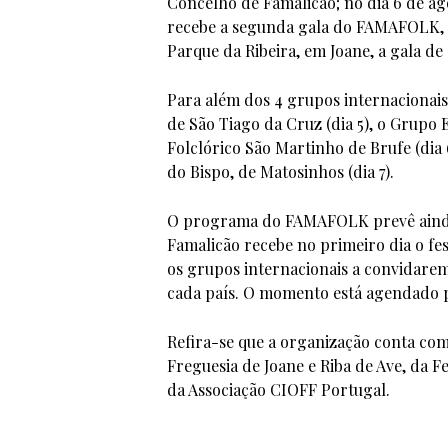
Concelho de Famalicão; no dia 6 de ago
recebe a segunda gala do FAMAFOLK, e,
Parque da Ribeira, em Joane, a gala d
Para além dos 4 grupos internaciona
de São Tiago da Cruz (dia 5), o Grupo E
Folclórico São Martinho de Brufe (dia
do Bispo, de Matosinhos (dia 7).
O programa do FAMAFOLK prevê ainda 
Famalicão recebe no primeiro dia o fe
os grupos internacionais a convidarem
cada país. O momento está agendado pa
Refira-se que a organização conta com
Freguesia de Joane e Riba de Ave, da 
da Associação CIOFF Portugal.