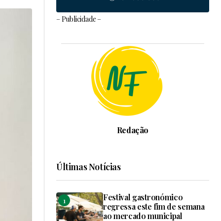
– Publicidade –
Redação
Últimas Notícias
Festival gastronómico
regressa este fim de semana
ao mercado municipal