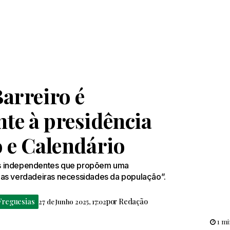
arreiro é
te à presidência
o e Calendário
os independentes que propõem uma
nas verdadeiras necessidades da população”.
Freguesias
por
Redação
27 de Junho 2025, 17:02
1 mi