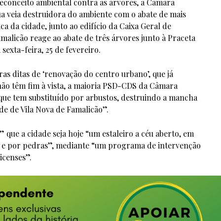
conceito ambiental contra as árvores, a Câmara
a veia destruidora do ambiente com o abate de mais
ca da cidade, junto ao edifício da Caixa Geral de
malicão reage ao abate de três árvores junto à Praceta
exta-feira, 25 de fevereiro.
as ditas de ‘renovação do centro urbano’, que já
não têm fim à vista, a maioria PSD-CDS da Câmara
que tem substituído por arbustos, destruindo a mancha
ade de Vila Nova de Famalicão”.
 que a cidade seja hoje “um estaleiro a céu aberto, em
ão e por pedras”, mediante “um programa de intervenção
icenses”.