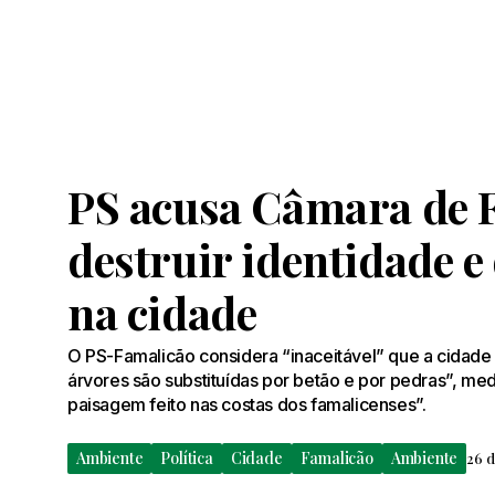
PS acusa Câmara de 
destruir identidade e
na cidade
O PS-Famalicão considera “inaceitável” que a cidade 
árvores são substituídas por betão e por pedras”, m
paisagem feito nas costas dos famalicenses”.
Ambiente
Política
Cidade
Famalicão
Ambiente
26 d