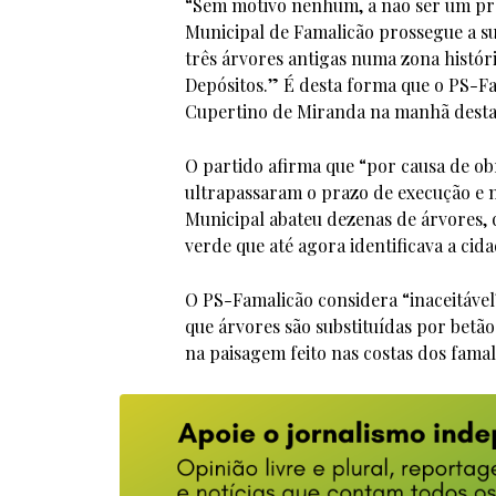
“Sem motivo nenhum, a não ser um pre
Municipal de Famalicão prossegue a su
três árvores antigas numa zona históri
Depósitos.” É desta forma que o PS-Fa
Cupertino de Miranda na manhã desta s
O partido afirma que “por causa de obr
ultrapassaram o prazo de execução e 
Municipal abateu dezenas de árvores, 
verde que até agora identificava a cid
O PS-Famalicão considera “inaceitável”
que árvores são substituídas por bet
na paisagem feito nas costas dos famal