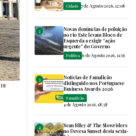
7 de Agosto 2026, 12:08
Cidade
Novas denúncias de poluição
no rio Este levam Bloco de
Esquerda a exigir “ação
urgente” do Governo
6 de Agosto 2026, 11:56
Política
Notícias de Famalicão
distinguido nos Portuguese
S DE
Business Awards 2026
Famalicão
4 de Agosto 2026, 18:38
Sean Riley & The Slowriders
no Devesa Sunset desta sexta-