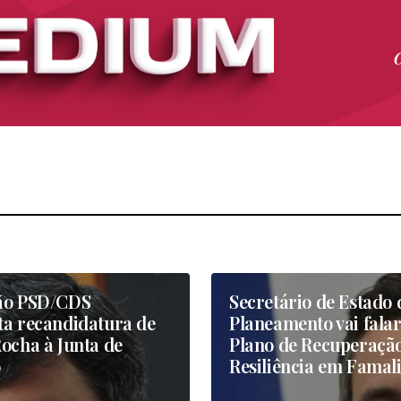
ão PSD/CDS
Secretário de Estado 
ta recandidatura de
Planeamento vai falar
ocha à Junta de
Plano de Recuperação
o
Resiliência em Famal