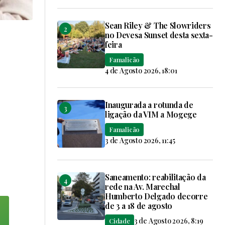
Sean Riley & The Slowriders
no Devesa Sunset desta sexta-
feira
Famalicão
4 de Agosto 2026, 18:01
Inaugurada a rotunda de
ligação da VIM a Mogege
Famalicão
3 de Agosto 2026, 11:45
Saneamento: reabilitação da
rede na Av. Marechal
Humberto Delgado decorre
de 3 a 18 de agosto
3 de Agosto 2026, 8:19
Cidade