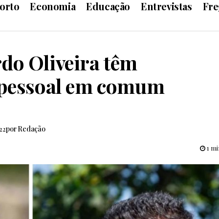
orto
Economia
Educação
Entrevistas
Fre
do Oliveira têm
a pessoal em comum
por
Redação
:22
1 mi