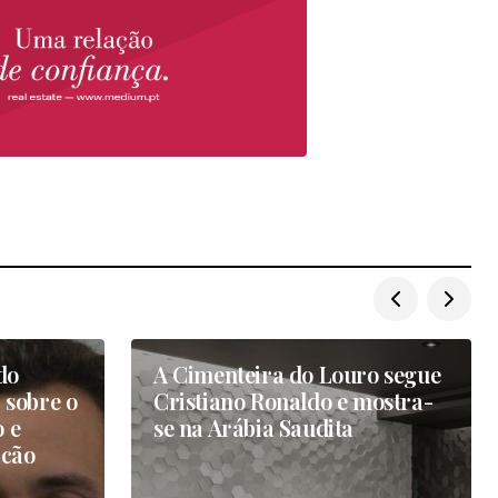
do
A Cimenteira do Louro segue
 sobre o
Cristiano Ronaldo e mostra-
 e
se na Arábia Saudita
icão