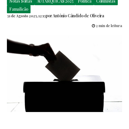
Notas Soltas
AUTÁRQUICAS 2025
Política
Colunistas
Famalicão
por
António Cândido de Oliveira
31 de Agosto 2025, 12:13
2 min de leitura