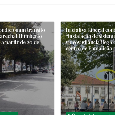
ondicionam trânsito
Iniciativa Liberal co
Marechal Humberto
“instalação de sistem
a partir de 20 de
videovigilância ilegal
centro de Famalicão