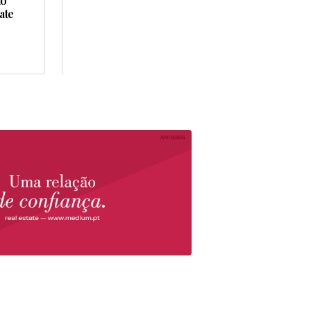
ão
ate