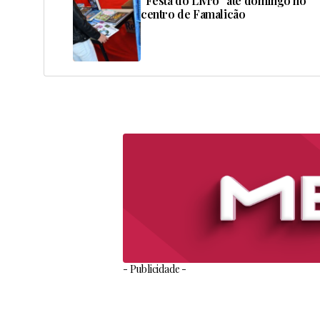
“Festa do Livro” até domingo no
centro de Famalicão
- Publicidade -