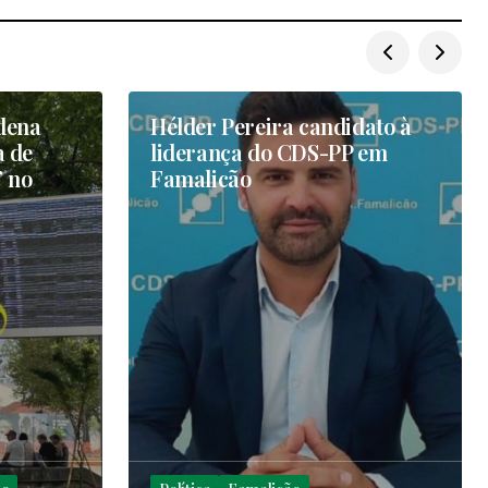
ndena
Hélder Pereira candidato à
a de
liderança do CDS-PP em
” no
Famalicão