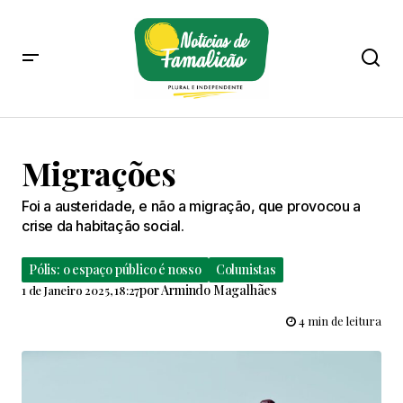
Migrações
Foi a austeridade, e não a migração, que provocou a
crise da habitação social.
Pólis: o espaço público é nosso
Colunistas
por
Armindo Magalhães
1 de Janeiro 2025, 18:27
4 min de leitura