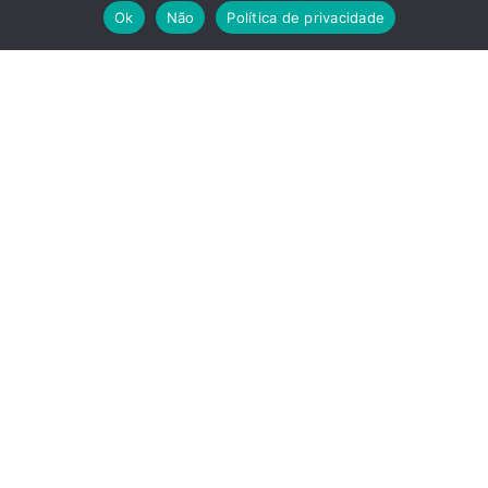
Ok
Não
Política de privacidade
Acompanhe-nos
Facebook
Instagram
Linkedin
Twitter
WhatsApp