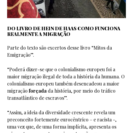
DO LIVRO DE HEIN DE HAAS COMO FUNCIONA
REALMENTE A MIGRAÇÃO
Parte do texto são excertos desse livro “Mitos da
Emigração”.
“Poderá dizer-se que o colonialismo europeu foi a
maior migração ilegal de toda a história da humana. O
colonialismo europeu também desencadeou a maior
migração
forçada
da história, por meio do tráfico
transatlântico de escravos”.
“Assim, a ideia da diversidade crescente revela um
preconceito fortemente eurocêntrico – e racista -,
uma vez que, de uma forma implícita, apresenta os