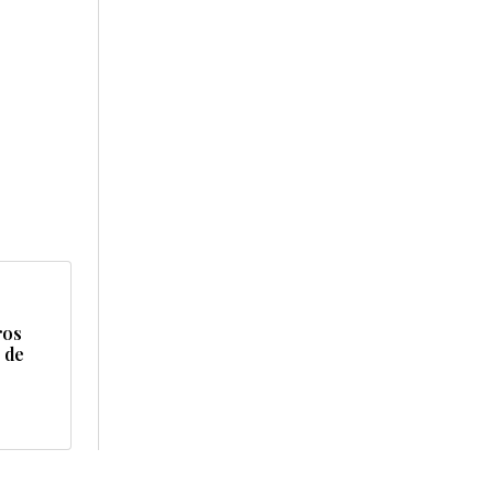
ros
 de