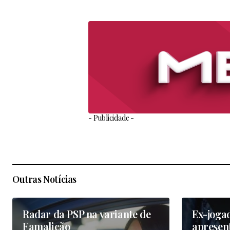
- Publicidade -
Outras Notícias
Radar da PSP na variante de
Ex-joga
Famalicão
apresen