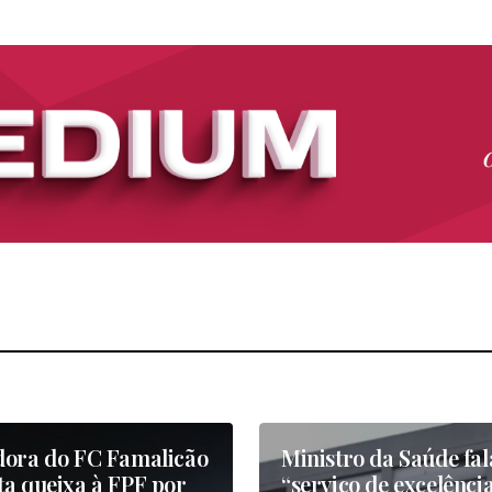
dora do FC Famalicão
Ministro da Saúde fa
ta queixa à FPF por
“serviço de excelênci