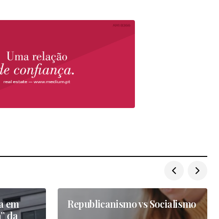
la em
Republicanismo vs Socialismo
a” da