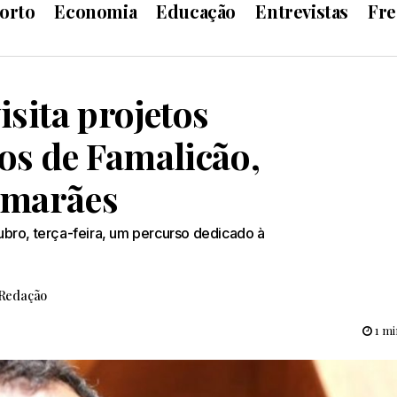
orto
Economia
Educação
Entrevistas
Fre
isita projetos
os de Famalicão,
imarães
tubro, terça-feira, um percurso dedicado à
Redação
1 mi