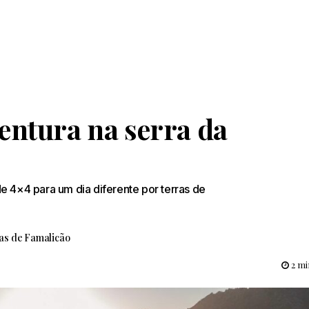
entura na serra da
e 4×4 para um dia diferente por terras de
ias de Famalicão
2 mi