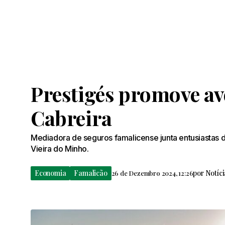
Prestigés promove av
Cabreira
Mediadora de seguros famalicense junta entusiastas d
Vieira do Minho.
Economia
Famalicão
por
Notíc
26 de Dezembro 2024, 12:26