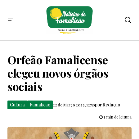
Orfeão Famalicense
elegeu novos órgãos
sociais
Cultura
Famalicão
por
Redação
22 de Março 2023, 12:50
1 min de leitura