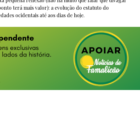
a pequena reflexão (não há muito que falar que divagar
ponto terá mais valor): a evolução do estatuto do
ades ocidentais até aos dias de hoje.