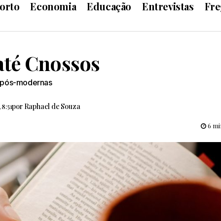
orto
Economia
Educação
Entrevistas
Fre
até Cnossos
s pós-modernas
por
Raphael de Souza
 8:51
6 min