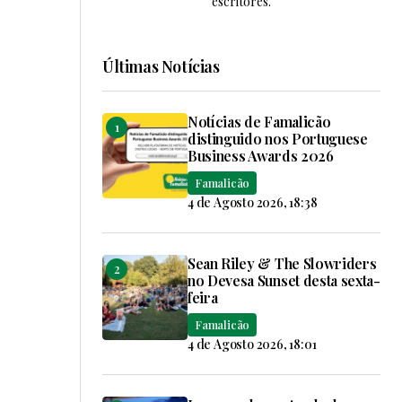
escritores.
Últimas Notícias
Notícias de Famalicão
distinguido nos Portuguese
Business Awards 2026
Famalicão
4 de Agosto 2026, 18:38
Sean Riley & The Slowriders
no Devesa Sunset desta sexta-
feira
Famalicão
4 de Agosto 2026, 18:01