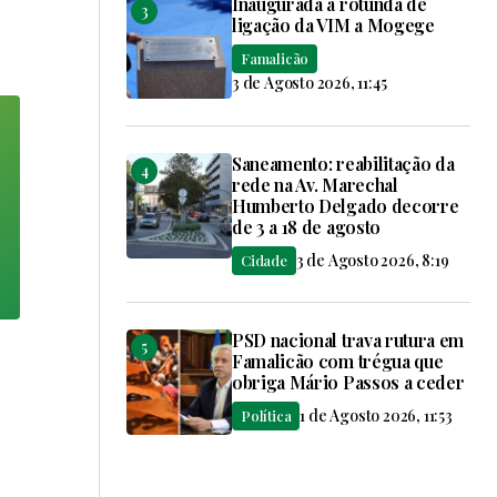
Inaugurada a rotunda de
ligação da VIM a Mogege
Famalicão
3 de Agosto 2026, 11:45
Saneamento: reabilitação da
rede na Av. Marechal
Humberto Delgado decorre
de 3 a 18 de agosto
3 de Agosto 2026, 8:19
Cidade
PSD nacional trava rutura em
Famalicão com trégua que
obriga Mário Passos a ceder
1 de Agosto 2026, 11:53
Política