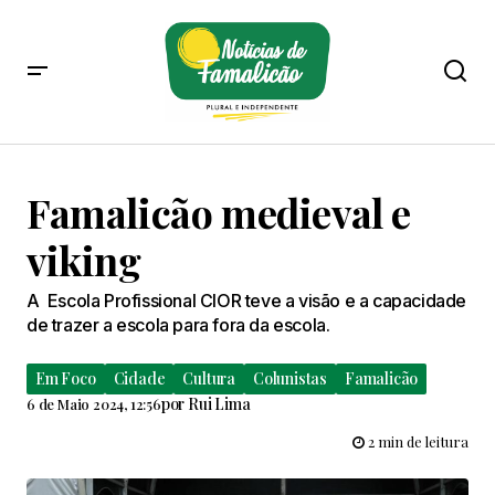
Famalicão medieval e
viking
A Escola Profissional CIOR teve a visão e a capacidade
de trazer a escola para fora da escola.
Em Foco
Cidade
Cultura
Colunistas
Famalicão
por
Rui Lima
6 de Maio 2024, 12:56
2 min de leitura