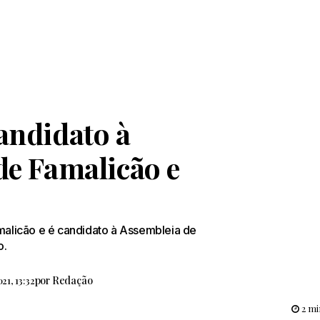
andidato à
de Famalicão e
alicão e é candidato à Assembleia de
o.
por
Redação
21, 13:32
2 mi