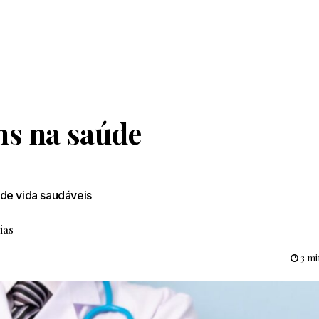
ns na saúde
de vida saudáveis
ias
3 mi