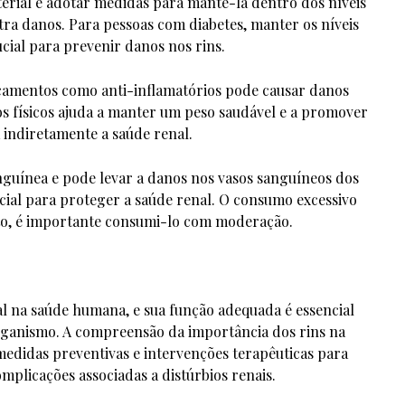
erial e adotar medidas para mantê-la dentro dos níveis
tra danos. Para pessoas com diabetes, manter os níveis
cial para prevenir danos nos rins.
camentos como anti-inflamatórios pode causar danos
ios físicos ajuda a manter um peso saudável e a promover
a indiretamente a saúde renal.
nguínea e pode levar a danos nos vasos sanguíneos dos
ncial para proteger a saúde renal. O consumo excessivo
nto, é importante consumi-lo com moderação.
 na saúde humana, e sua função adequada é essencial
rganismo. A compreensão da importância dos rins na
medidas preventivas e intervenções terapêuticas para
mplicações associadas a distúrbios renais.