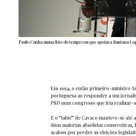
Paulo Cunha numa foto do tempo em que apoiava Santana Lop
Em 1994, o então primeiro-ministro Aní
portuguesa ao responder a um jornalis
PSD num congresso que iria realizar-se
E o “tabu” de Cavaco manteve-se até 
duas maiorias absolutas consecutivas, 
acabou por perder as eleições legislat