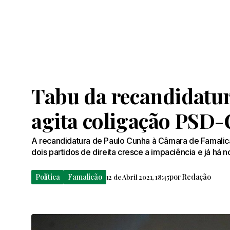
Tabu da recandidatu
agita coligação PSD
A recandidatura de Paulo Cunha à Câmara de Famalic
dois partidos de direita cresce a impaciência e já há
Política
Famalicão
por
Redação
12 de Abril 2021, 18:45