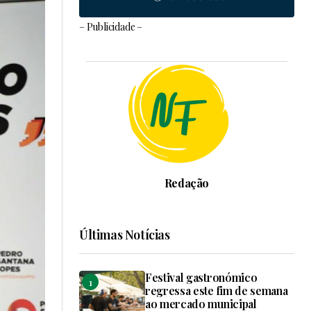
– Publicidade –
Redação
Últimas Notícias
Festival gastronómico
regressa este fim de semana
ao mercado municipal