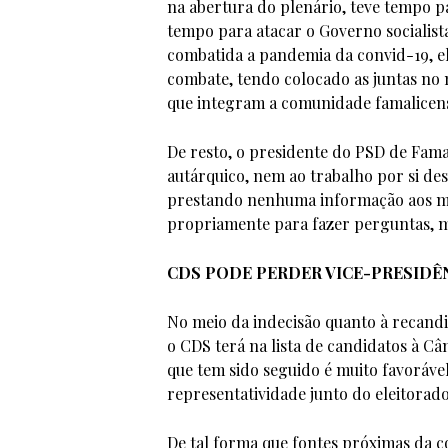
na abertura do plenário, teve tempo par
tempo para atacar o Governo socialist
combatida a pandemia da convid-19, el
combate, tendo colocado as juntas no
que integram a comunidade famalicen
De resto, o presidente do PSD de Fam
autárquico, nem ao trabalho por si de
prestando nenhuma informação aos mi
propriamente para fazer perguntas, ma
CDS PODE PERDER VICE-PRESIDÊ
No meio da indecisão quanto à recand
o CDS terá na lista de candidatos à C
que tem sido seguido é muito favorável
representatividade junto do eleitorado
De tal forma que fontes próximas da 