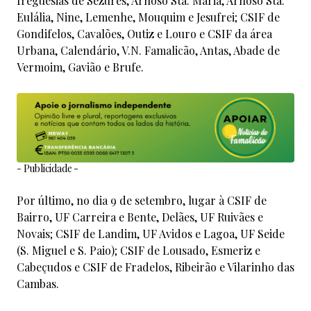
freguesias de Sezures, Arnoso Sta. Maria, Arnoso Sta.
Eulália, Nine, Lemenhe, Mouquim e Jesufrei; CSIF de
Gondifelos, Cavalões, Outiz e Louro e CSIF da área
Urbana, Calendário, V.N. Famalicão, Antas, Abade de
Vermoim, Gavião e Brufe.
- Publicidade -
Por último, no dia 9 de setembro, lugar à CSIF de
Bairro, UF Carreira e Bente, Delães, UF Ruivães e
Novais; CSIF de Landim, UF Avidos e Lagoa, UF Seide
(S. Miguel e S. Paio); CSIF de Lousado, Esmeriz e
Cabeçudos e CSIF de Fradelos, Ribeirão e Vilarinho das
Cambas.