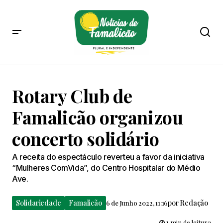
Rotary Club de
Famalicão organizou
concerto solidário
A receita do espectáculo reverteu a favor da iniciativa
“Mulheres ComVida”, do Centro Hospitalar do Médio
Ave.
Solidariedade
Famalicão
por
Redação
6 de Junho 2022, 11:16
1 min de leitura