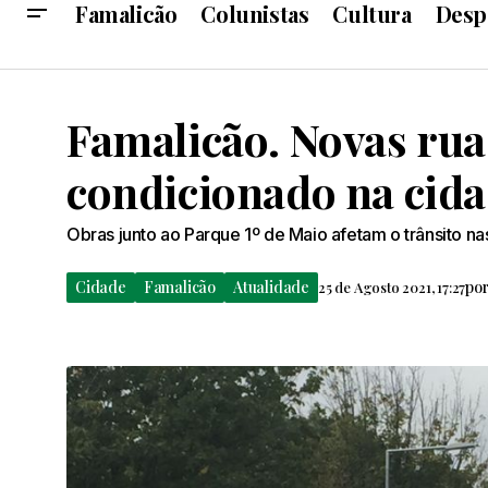
Famalicão
Colunistas
Cultura
Desp
Famalicão. Novas rua
condicionado na cid
Obras junto ao Parque 1º de Maio afetam o trânsito na
Cidade
Famalicão
Atualidade
po
25 de Agosto 2021, 17:27