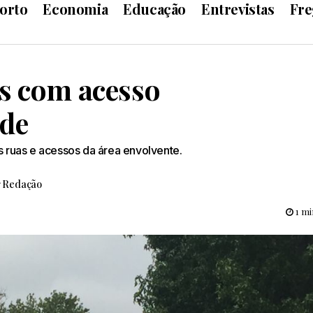
orto
Economia
Educação
Entrevistas
Fre
s com acesso
ade
s ruas e acessos da área envolvente.
r
Redação
1 mi