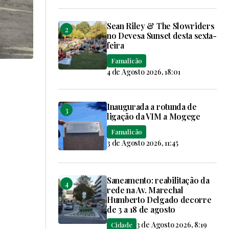
Sean Riley & The Slowriders
no Devesa Sunset desta sexta-
feira
Famalicão
4 de Agosto 2026, 18:01
Inaugurada a rotunda de
ligação da VIM a Mogege
Famalicão
3 de Agosto 2026, 11:45
Saneamento: reabilitação da
rede na Av. Marechal
Humberto Delgado decorre
de 3 a 18 de agosto
3 de Agosto 2026, 8:19
Cidade