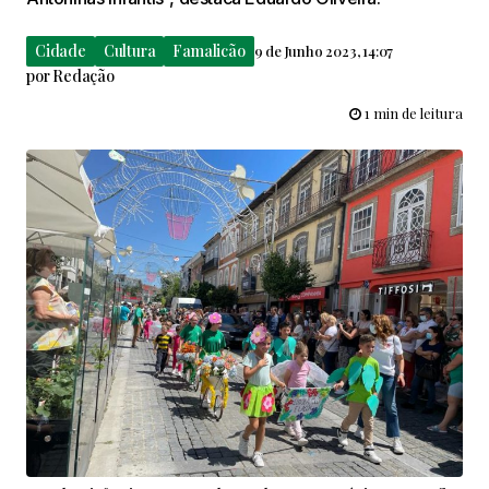
Cidade
Cultura
Famalicão
9 de Junho 2023, 14:07
por
Redação
1 min de leitura