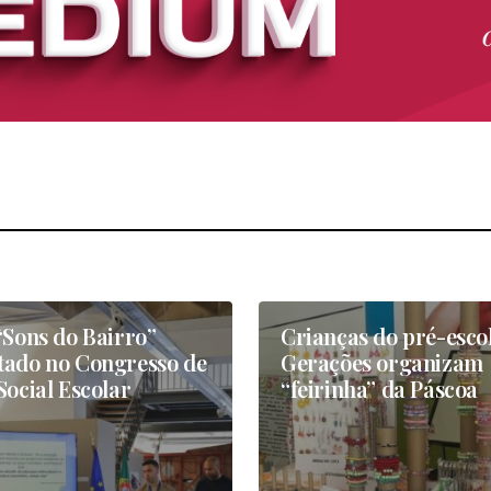
“Sons do Bairro”
Crianças do pré-esco
tado no Congresso de
Gerações organizam
Social Escolar
“feirinha” da Páscoa