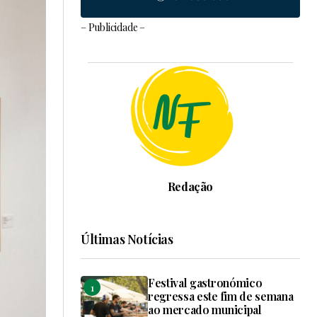
– Publicidade –
Redação
Últimas Notícias
Festival gastronómico
regressa este fim de semana
ao mercado municipal