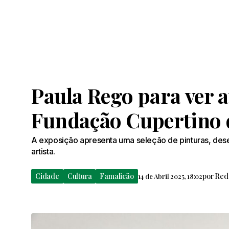
Paula Rego para ver a
Fundação Cupertino 
A exposição apresenta uma seleção de pinturas, desen
artista.
Cidade
Cultura
Famalicão
por
Red
14 de Abril 2025, 18:02