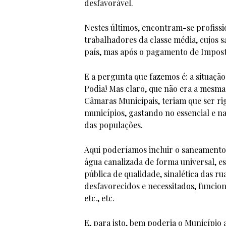
desfavorável.
Nestes últimos, encontram-se profissio
trabalhadores da classe média, cujos 
país, mas após o pagamento de Impost
E a pergunta que fazemos é: a situaçã
Podia! Mas claro, que não era a mesma
Câmaras Municipais, teriam que ser r
municípios, gastando no essencial e n
das populações.
Aqui poderíamos incluir o saneamento b
água canalizada de forma universal, e
pública de qualidade, sinalética das rua
desfavorecidos e necessitados, funcion
etc., etc.
E, para isto, bem poderia o Município 