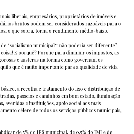
nais liberais, empresários, proprietários de imóveis e
salários brutos podem ser considerados razoáveis para o
os, o que sobra, torna o rendimento médio-baixo.
o de “socialismo municipal” não poderia ser diferente?
 coisa! E porquê? Porque para diminuir os impostos, as
igorosas e austeras na forma como governam os
aquilo que é muito importante para a qualidade de vida
ásico, a recolha e tratamento do lixo e distribuição de
stradas, passeios e caminhos em bom estado, iluminação
s, avenidas e instituições, apoio social aos mais
amento célere de todos os serviços públicos municipais,
abdicar de 5% do IRS municipal, de 0.5% do IMI e de