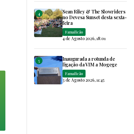
Sean Riley & The Slowriders
no Devesa Sunset desta sexta-
feira
Famalicão
4 de Agosto 2026, 18:01
Inaugurada a rotunda de
ligação da VIM a Mogege
Famalicão
3 de Agosto 2026, 11:45