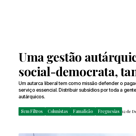
Uma gestão autárquic
social-democrata, tan
Um autarca liberal tem como missão defender o pag
serviço essencial. Distribuir subsídios por toda a gen
autárquicos.
Sem Filtros
Colunistas
Famalicão
Freguesias
12 de D