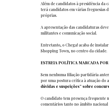
Além de candidatos à presidência da c
terá candidatos em várias freguesias 
próprias.
A apresentação das candidaturas deve
militantes e comunicação social.
Entretanto, o Chega! acaba de instala
Shopping Town, no centro da cidade.
ESTREIA POLÍTICA MARCADA POR
Sem nenhuma filiação partidária anteri
por uma postura crítica à atuação do
dúvidas e suspeições” sobre concur
O candidato tem presença frequente nas
comentários tanto no âmbito nacional 