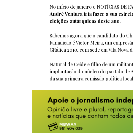
No início de janeiro o NOTÍCIAS DE 
André Ventura iria fazer a sua estre
eleições autárquicas deste ano
.
Sabemos agora que o candidato do Che
Famalicão é Victor Meira, um empresári
GRáfica 2010, com sede em Vila Nova d
Natural de Ceide e filho de um militan
implantação do núcleo do partido de 
da sua primeira comissão política local