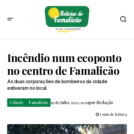
Incêndio num ecoponto
no centro de Famalicão
As duas corporações de bombeiros da cidade
estiveram no local.
Cidade
Famalicão
por
Redação
19 de Julho 2022, 19:19
1 min de leitura