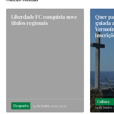
Liberdade FC conquista nove
Quer par
títulos regionais
guiada a
Vermoim
inscriçõ
Cultura
Desporto
14 de Junho 2022, 10:31
14 de Junho 