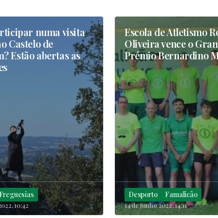
ticipar numa visita
Escola de Atletismo R
o Castelo de
Oliveira vence o Gra
? Estão abertas as
Prémio Bernardino 
es
Freguesias
Desporto
Famalicão
2022, 10:42
14 de Junho 2022, 14:11