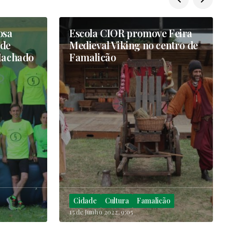
osa
Escola CIOR promove Feira
nde
Medieval Viking no centro de
Machado
Famalicão
Cidade
Cultura
Famalicão
15 de Junho 2022, 9:05