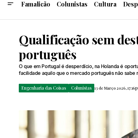
Famalicão
Colunistas
Cultura
Desp
Qualificação sem des
português
O que em Portugal é desperdício, na Holanda é opor
facilidade aquilo que o mercado português não sabe r
Engenharia das Coisas
Colunistas
p
13 de Março 2026, 17:16