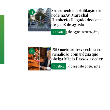
Saneamento: reabilitação da
rede na Av. Marechal
Humberto Delgado decorre
de 3 a 18 de agosto
3 de Agosto 2026, 8:19
Cidade
PSD nacional trava rutura em
Famalicão com trégua que
obriga Mário Passos a ceder
1 de Agosto 2026, 11:53
Política