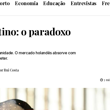
orto
Economia
Educação
Entrevistas
Fre
tino: o paradoxo
tunidade. O mercado holandês absorve com
eter.
or
Rui Costa
3 mi