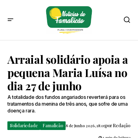
Arraial solidário apoia a
pequena Maria Luísa no
dia 27 de junho
A totalidade dos fundos angariados reverterá para os
tratamentos da menina de três anos, que sofre de uma
doença rara.
Solidariedade
Famalicão
por
Redação
8 de Junho 2026, 18:05
1 min de leitura