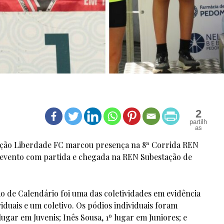
2
ciação Liberdade FC marcou presença na 8ª Corrida REN
 evento com partida e chegada na REN Subestação de
ção de Calendário foi uma das coletividades em evidência
viduais e um coletivo. Os pódios individuais foram
ugar em Juvenis; Inês Sousa, 1º lugar em Juniores; e