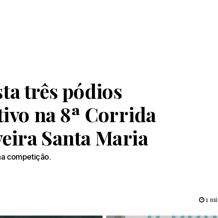
ta três pódios
tivo na 8ª Corrida
eira Santa Maria
 na competição.
1 mi