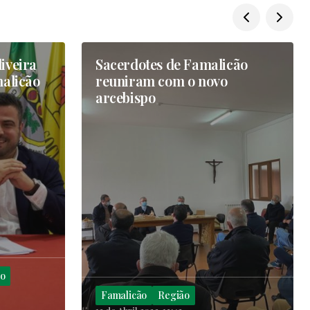
iveira
Sacerdotes de Famalicão
malicão
reuniram com o novo
arcebispo
o
Famalicão
Região