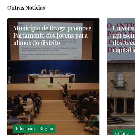
Outras Notícias
Município de Braga promove
Univers
Parlamento dos Jovens para
apresent
alunos do distrito
dos Arce
capital 
Educação
Região
Cultura