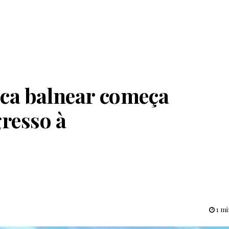
oca balnear começa
gresso à
1 mi