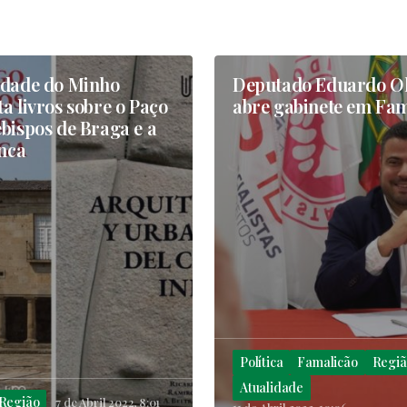
idade do Minho
Deputado Eduardo Ol
a livros sobre o Paço
abre gabinete em Fa
bispos de Braga e a
inca
Política
Famalicão
Regiã
Atualidade
Região
7 de Abril 2022, 8:01