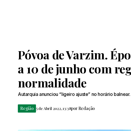
Póvoa de Varzim. Ép
a 10 de junho com re
normalidade
Autarquia anunciou “ligeiro ajuste” no horário balnear.
Região
por
Redação
5 de Abril 2022, 13:38