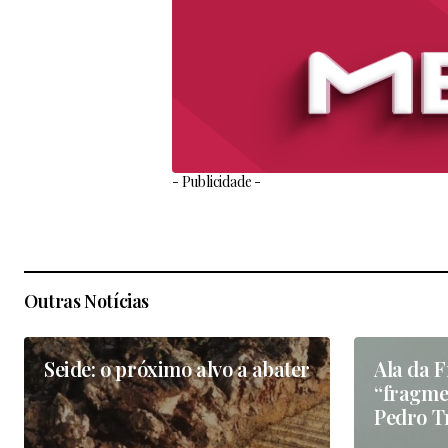
- Publicidade -
Outras Notícias
Seide: o próximo alvo a abater
Ala da F
“fragmen
Pedro T