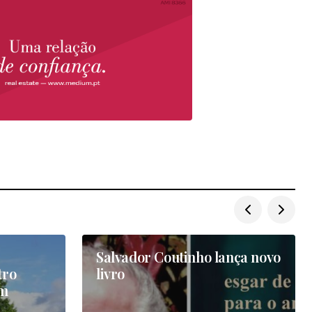
Salvador Coutinho lança novo
tro
livro
em