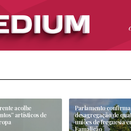
rente acolhe
Parlamento confirma
tos” artísticos de
desagregação de qua
ropa
uniões de freguesia 
Famalicão