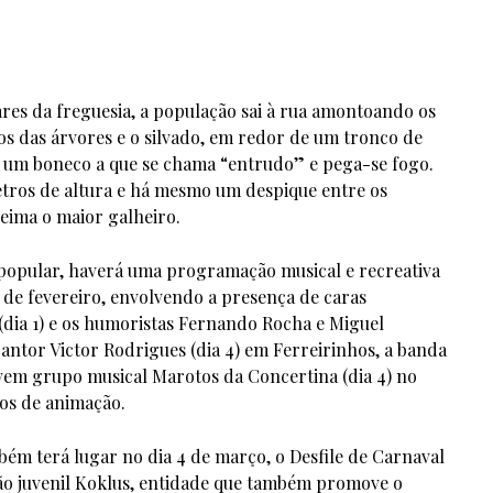
ares da freguesia, a população sai à rua amontoando os
os das árvores e o silvado, em redor de um tronco de
e um boneco a que se chama “entrudo” e pega-se fogo.
etros de altura e há mesmo um despique entre os
eima o maior galheiro.
 popular, haverá uma programação musical e recreativa
28 de fevereiro, envolvendo a presença de caras
dia 1) e os humoristas Fernando Rocha e Miguel
cantor Victor Rodrigues (dia 4) em Ferreirinhos, a banda
jovem grupo musical Marotos da Concertina (dia 4) no
os de animação.
bém terá lugar no dia 4 de março, o Desfile de Carnaval
ção juvenil Koklus, entidade que também promove o