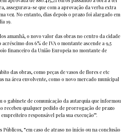
m aprovada de 880.415,21 euros passando a obra a ter
ra, assegurava-se que com a aprovação da verba extra
uma vez.
No entanto, dias depois o prazo foi alargado em
ia 19.
dos amanhã, o novo valor das obras no centro da cidade
 acréscimo dos 6% de IVA o montante ascende a 9,5
oio financeiro da União Europeia no montante de
ito das obras, como peças de vasos de flores e etc
das na área envolvente, como o novo mercado municipal
o gabinete de comunicação da autarquia que informou
não recebeu qualquer pedido de prorrogação de prazo
 empreiteiro responsável pela sua execução”.
Públicos, “em caso de atraso no início ou na conclusão