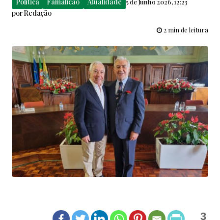
Política
Famalicão
Atualidade
5 de Junho 2026, 12:23
por
Redação
2 min de leitura
3