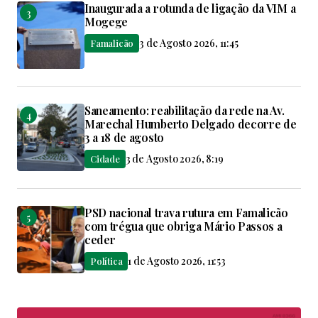
Inaugurada a rotunda de ligação da VIM a
Mogege
3 de Agosto 2026, 11:45
Famalicão
Saneamento: reabilitação da rede na Av.
Marechal Humberto Delgado decorre de
3 a 18 de agosto
3 de Agosto 2026, 8:19
Cidade
PSD nacional trava rutura em Famalicão
com trégua que obriga Mário Passos a
ceder
1 de Agosto 2026, 11:53
Política