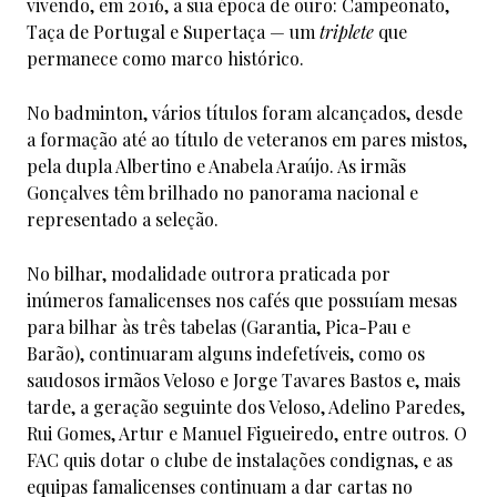
vivendo, em 2016, a sua época de ouro: Campeonato,
Taça de Portugal e Supertaça — um
triplete
que
permanece como marco histórico.
No badminton, vários títulos foram alcançados, desde
a formação até ao título de veteranos em pares mistos,
pela dupla Albertino e Anabela Araújo. As irmãs
Gonçalves têm brilhado no panorama nacional e
representado a seleção.
No bilhar, modalidade outrora praticada por
inúmeros famalicenses nos cafés que possuíam mesas
para bilhar às três tabelas (Garantia, Pica-Pau e
Barão), continuaram alguns indefetíveis, como os
saudosos irmãos Veloso e Jorge Tavares Bastos e, mais
tarde, a geração seguinte dos Veloso, Adelino Paredes,
Rui Gomes, Artur e Manuel Figueiredo, entre outros. O
FAC quis dotar o clube de instalações condignas, e as
equipas famalicenses continuam a dar cartas no