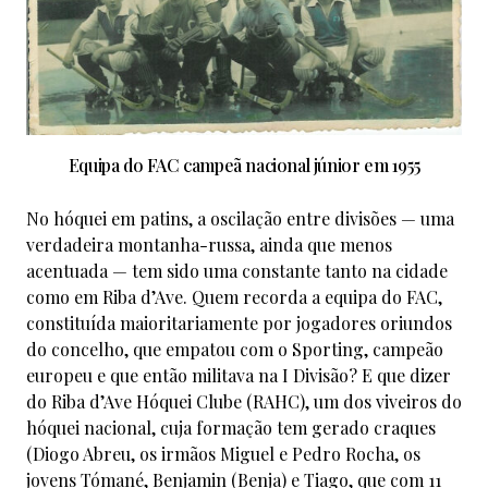
Equipa do FAC campeã nacional júnior em 1955
No hóquei em patins, a oscilação entre divisões — uma
verdadeira montanha-russa, ainda que menos
acentuada — tem sido uma constante tanto na cidade
como em Riba d’Ave. Quem recorda a equipa do FAC,
constituída maioritariamente por jogadores oriundos
do concelho, que empatou com o Sporting, campeão
europeu e que então militava na I Divisão? E que dizer
do Riba d’Ave Hóquei Clube (RAHC), um dos viveiros do
hóquei nacional, cuja formação tem gerado craques
(Diogo Abreu, os irmãos Miguel e Pedro Rocha, os
jovens Tómané, Benjamin (Benja) e Tiago, que com 11