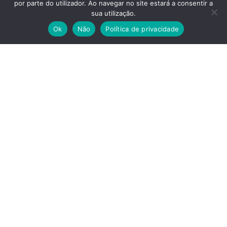
Associações
por parte do utilizador. Ao navegar no site estará a consentir a
sua utilização.
Ok
Não
Política de privacidade
Acompanhe-nos
Facebook
Instagram
Linkedin
Twitter