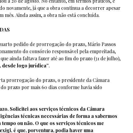
u a 20 de agosto. No entanto, em termos práticos, é
do novamente, já que a obra continua a decorrer apesar
m mês. Ainda assim, a obra não está concluída.
ADAS
o quarto pedido de prorrogação do prazo, Mário Passos
ionamento do consórcio responsável pela empreitada,
ue ainda faltava fazer até ao fim do prazo (31 de julho),
, desde logo jurídica”
.
arta prorrogação do prazo, o presidente da Câmara
 do prazo por mais 60 dias conforme havia sido
azo. Solicitei aos serviços técnicos da Câmara
ligências técnicas necessárias de forma a sabermos
 tempo ou não. O que os serviços técnicos me
xigi, é que, porventura, podia haver uma