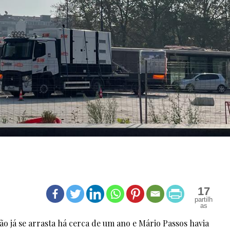
17
ão já se arrasta há cerca de um ano e Mário Passos havia