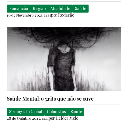
Famalicão
Região
Atualidade
Saúde
por
Redação
10 de Novembro 2025, 11:35
Saúde Mental: o grito que não se ouve
Sismógrafo Global
Colunistas
Saúde
por
Hélder Melo
28 de Outubro 2025, 14:51