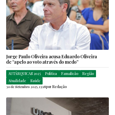
Jorge Paulo Oliveira acusa Eduardo Oliveira
de “apelo ao voto através do medo”
AUTÁRQUICAS 2025
Política
Famalicão
Região
Atualidade
Saúde
por
Redação
30 de Setembro 2025, 13:18