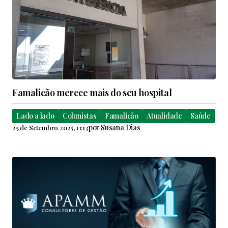
Famalicão merece mais do seu hospital
Lado a lado
Colunistas
Famalicão
Atualidade
Saúde
por
Susana Dias
25 de Setembro 2025, 11:13