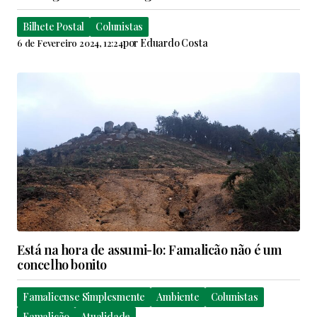
Bilhete Postal
Colunistas
por
Eduardo Costa
6 de Fevereiro 2024, 12:24
Está na hora de assumi-lo: Famalicão não é um
concelho bonito
Famalicense Simplesmente
Ambiente
Colunistas
Famalicão
Atualidade