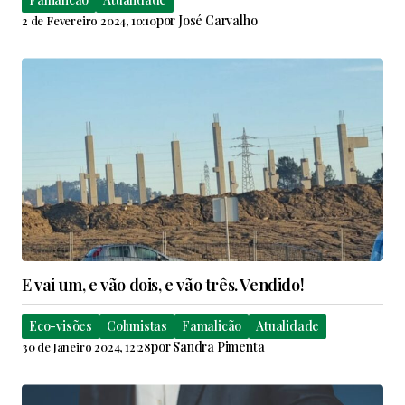
por
José Carvalho
2 de Fevereiro 2024, 10:10
E vai um, e vão dois, e vão três. Vendido!
Eco-visões
Colunistas
Famalicão
Atualidade
por
Sandra Pimenta
30 de Janeiro 2024, 12:28