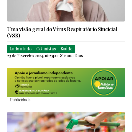
Uma visão geral do Vírus Respiratório Sincicial
(VSR)
Lado a lado
Colunistas
Saúde
por
Susana Dias
23 de Fevereiro 2024, 16:25
- Publicidade -